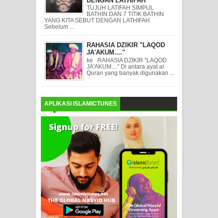
DENGAN LATHIFAH
TUJUH LATIFAH SIMPUL
BATHIN DAN 7 TITIK BATHIN
YANG KITA SEBUT DENGAN LATHIFAH
Sebelum ...
RAHASIA DZIKIR "LAQOD
JA'AKUM...."
ke RAHASIA DZIKIR "LAQOD
JA'AKUM...." Di antara ayat al
Quran yang banyak digunakan ...
APLIKASI ISLAMICTUNES