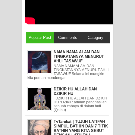
Popular Post
Comments
Category
NAMA NAMA ALAM DAN
TINGKATANNYA MENURUT
AHLI TASAWUF
NAMA NAMA ALAM DAN
TINGKATANNYA MENURUT AHLI
TASAWUF Selama ini mungkin
kita pernah mendengar ...
DZIKIR HU ALLAH DAN
DZIKIR HU
DZIKIR HU ALLAH DAN DZIKIR
HU “DZIKIR adalah penghasilan
sebuah cahaya di dalam hati
(Qalbu) ...
TvTarekat | TUJUH LATIFAH
SIMPUL BATHIN DAN 7 TITIK
BATHIN YANG KITA SEBUT