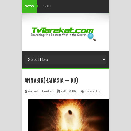
News
SUFI
Tertipu: Sehat dan Waktu Luang
HIKMAH AL-HIKAM IMAM IBNU
‘AṬĀ’ILLĀH - Peringkat-peringkat
Zikir
AHLI SUFFAH: GOLONGAN SUFI
ANNASIR(RAHASIA -- KU)
PERTAMA DI ZAMAN RASULULLAH
roslanTv Tarekat
9:41:00 PG
Bicara Ilmu
SAW?
Integritas amanah.
WAHDATUL WUJUD (IBNU ARABI)
DAN WAHDATUS SYUHUD (AHMAD