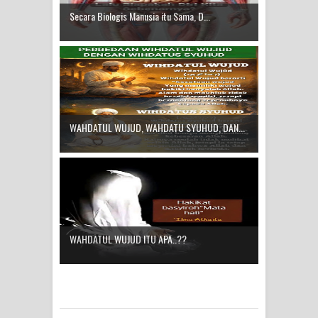
Secara Biologis Manusia itu Sama, D...
WAHDATUL WUJUD, WAHDATU
SYUHUD, DAN MANUNGGALING
KAWULA GUSTI
WAHDATUL WUJUD ITU APA..??
WAHDATUL WUJUD, WAHDATU SYUHUD, DAN...
WAHDATUL WUJUD ITU APA..??