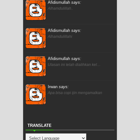
Afidismullah
says:
Alhamdulillah..
Afidismullah
says:
Alhamdulillahi
Afidismullah
says:
Ulasan ini telah dialihkan kel…
Irwan
says:
Apa bisa copi ijin mengamalkan
TRANSLATE