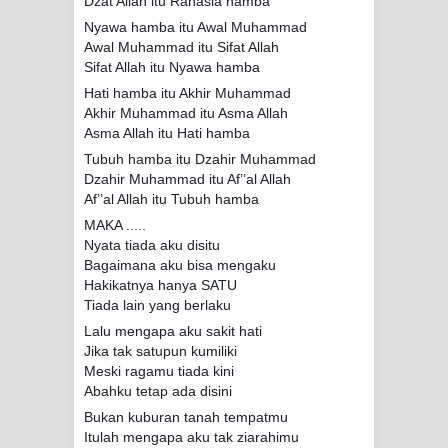
Dzat Allah itu Rahasia hamba
menyaksikan.
Nyawa hamba itu Awal Muhammad
Awal Muhammad itu Sifat Allah
KISAH WALI SUFI, YANG BACAAN
Sifat Allah itu Nyawa hamba
SURAT AL-FATIHAHNYA TIDAK
Hati hamba itu Akhir Muhammad
Akhir Muhammad itu Asma Allah
Asma Allah itu Hati hamba
FASIH. TAPI SINGA PUN TUNDUK
Tubuh hamba itu Dzahir Muhammad
PADANYA
Dzahir Muhammad itu Af’’al Allah
Af’’al Allah itu Tubuh hamba
SHAYKH TAREKAT ATAU TUKANG
MAKA .....
Nyata tiada aku disitu
SIHIR? JANGAN MUDAH
Bagaimana aku bisa mengaku
Hakikatnya hanya SATU
TERPESONA, JANGAN JUGA
Tiada lain yang berlaku
Lalu mengapa aku sakit hati
MUDAH MENGHUKUM
Jika tak satupun kumiliki
Meski ragamu tiada kini
DI TANGAN MURSYID, CINTA
Abahku tetap ada disini
Bukan kuburan tanah tempatmu
MENEMUKAN JALAN PULANG
Itulah mengapa aku tak ziarahimu