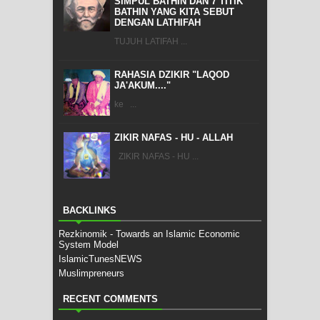
SIMPUL BATHIN DAN 7 TITIK
BATHIN YANG KITA SEBUT
DENGAN LATHIFAH
TUJUH LATIFAH ...
RAHASIA DZIKIR "LAQOD
JA'AKUM...."
ke ...
ZIKIR NAFAS - HU - ALLAH
ZIKIR NAFAS - HU ...
BACKLINKS
Rezkinomik - Towards an Islamic Economic
System Model
IslamicTunesNEWS
Muslimpreneurs
RECENT COMMENTS