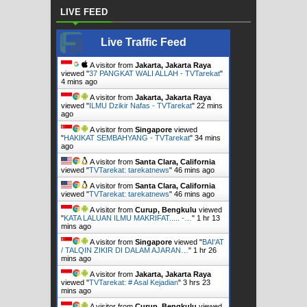
LIVE FEED
Live Traffic Feed
A visitor from
Jakarta, Jakarta Raya
viewed "
37 PANGKAT WALI ALLAH - TVTarekat
"
4 mins ago
A visitor from
Jakarta, Jakarta Raya
viewed "
ILMU Dzikir Nafas - TVTarekat
"
22 mins
ago
A visitor from
Singapore
viewed
"
HAKIKAT SEMBAHYANG - TVTarekat
"
34 mins
ago
A visitor from
Santa Clara, California
viewed "
TVTarekat: tarekatnews
"
46 mins ago
A visitor from
Santa Clara, California
viewed "
TVTarekat: tarekatnews
"
46 mins ago
A visitor from
Curup, Bengkulu
viewed
"
KATA LALUAN ILMU MAKRIFAT..... -…
"
1 hr 13
mins ago
A visitor from
Singapore
viewed "
BAI'AT
/ TALQIN ZIKIR DI DALAM AJARAN…
"
1 hr 26
mins ago
A visitor from
Jakarta, Jakarta Raya
viewed "
TVTarekat: # Asal Kejadian
"
3 hrs 23
mins ago
A visitor from
Curup, Bengkulu
viewed