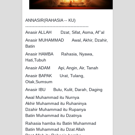
SIRHINDI)
ANNASIR(RAHASIA -- KU)
Wusul kepada Allah
------------------------------------------
Anasir ALLAH
Dzat, Sifat, Asma, Af’’al
-
Hati dan dua sayap
Anasir MUHAMMAD
Awal, Akhir, Dzahir,
👉
Batin
MUKASYAFAH MENURUT AHL AL-
Anasir HAMBA
Rahasia, Nyawa,
👉
Hati,Tubuh
SUNNAH WAL JAMA'AH: BUKAN
Anasir ADAM
Api, Angin, Air, Tanah
👉
SEKADAR MELIHAT, TETAPI
Anasir BAPAK
Urat, Tulang,
👉
Otak,Sumsum
MENGENAL DIRI
Anasir IBU
Bulu, Kulit, Darah, Daging
👉
Awal Muhammad itu Nurnya
SYARAHAN TINGKAT TINGGI
Akhir Muhammad itu Ruhaninya
Dzahir Muhammad itu Rupanya
TASAWWUF*
Batin Muhammad itu Dzatnya
Rahasia hamba itu Batin Muhammad
Syahadat… tapi belum benar-benar
Batin Muhammad itu Dzat Allah