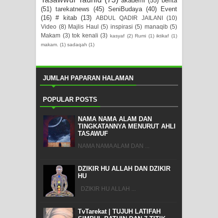
akademi
(55)
berita
(51)
tarekatnews
(45)
SeniBudaya
(40)
Event
(16)
# kitab
(13)
ABDUL QADIR JAILANI
(10)
Video
(8)
Majlis Haul
(5)
inspirasi
(5)
manaqib
(5)
Makam
(3)
tok kenali
(3)
kasyaf
(2)
Rumi
(1)
iktikaf
(1)
makam.
(1)
sadaqah
(1)
JUMLAH PAPARAN HALAMAN
POPULAR POSTS
NAMA NAMA ALAM DAN
TINGKATANNYA MENURUT AHLI
TASAWUF
NAMA NAMA ALAM DAN ...
DZIKIR HU ALLAH DAN DZIKIR
HU
DZIKIR HU ALLAH ...
TvTarekat | TUJUH LATIFAH